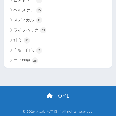
ヘルスケア
25
メディカル
18
ライフハック
37
社会
91
自叙・自伝
7
自己啓発
23
HOME
© 2026 えぬいちブログ All rights reserved.