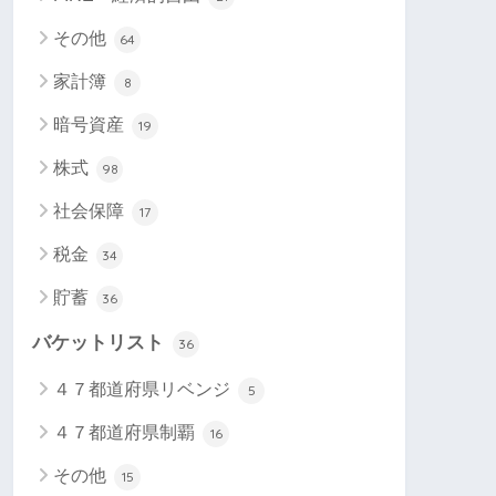
その他
64
家計簿
8
暗号資産
19
株式
98
社会保障
17
税金
34
貯蓄
36
バケットリスト
36
４７都道府県リベンジ
5
４７都道府県制覇
16
その他
15