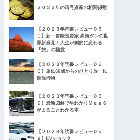
２０２２年の暗号資産の相関係数
【２０２３年読書レビュー０６
１】新・冒険投資家 高橋ダンの世
界新発見！人生が劇的に変わる
「旅」の極意
【２０２３年読書レビュー０６
０】旅鉄60歳からのひとり旅 鉄
道旅行術
【２０２３年読書レビュー０５
９】最新図解で早わかりＭａａＳ
がまるごとわかる本
【２０２３年読書レビュー０５
８】EVショック