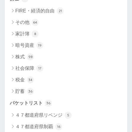
FIRE・経済的自由
21
その他
64
家計簿
8
暗号資産
19
株式
98
社会保障
17
税金
34
貯蓄
36
バケットリスト
36
４７都道府県リベンジ
5
４７都道府県制覇
16