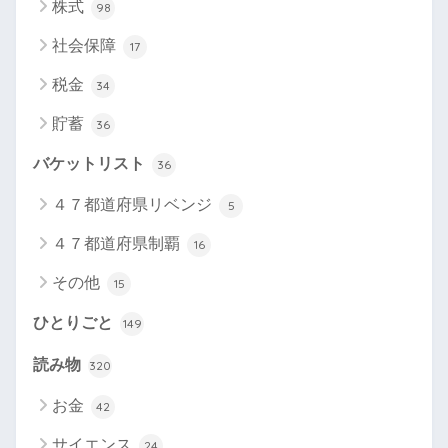
株式
98
社会保障
17
税金
34
貯蓄
36
バケットリスト
36
４７都道府県リベンジ
5
４７都道府県制覇
16
その他
15
ひとりごと
149
読み物
320
お金
42
サイエンス
24