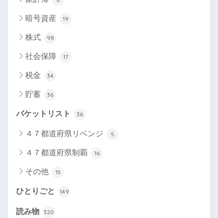
暗号資産
19
株式
98
社会保障
17
税金
34
貯蓄
36
バケットリスト
36
４７都道府県リベンジ
5
４７都道府県制覇
16
その他
15
ひとりごと
149
読み物
320