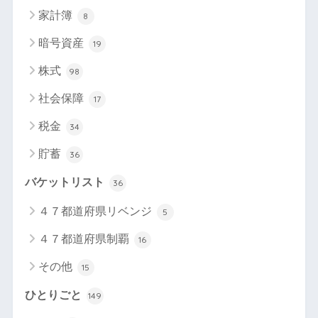
家計簿
8
暗号資産
19
株式
98
社会保障
17
税金
34
貯蓄
36
バケットリスト
36
４７都道府県リベンジ
5
４７都道府県制覇
16
その他
15
ひとりごと
149