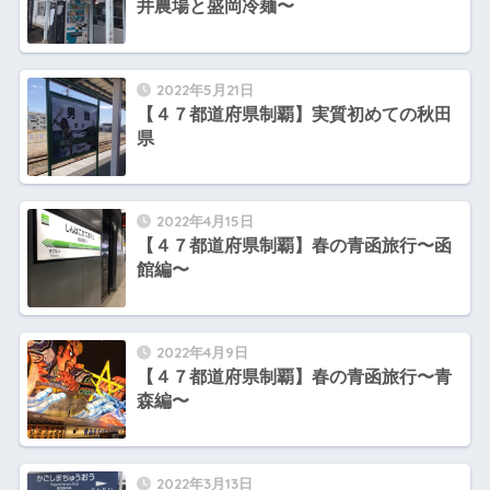
井農場と盛岡冷麺〜
2022年5月21日
【４７都道府県制覇】実質初めての秋田
県
2022年4月15日
【４７都道府県制覇】春の青函旅行〜函
館編〜
2022年4月9日
【４７都道府県制覇】春の青函旅行〜青
森編〜
2022年3月13日