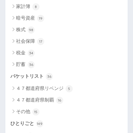
家計簿
8
暗号資産
19
株式
98
社会保障
17
税金
34
貯蓄
36
バケットリスト
36
４７都道府県リベンジ
5
４７都道府県制覇
16
その他
15
ひとりごと
149