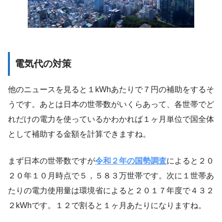
電気代の対策
他のニュースを見ると１kWhあたりで７円の補助をするそ
うです。あとは日本の世帯数がいくらあって、各世帯でど
れだけの電力を使っているかわかれば１ヶ月単位で国全体
として補助する金額を計算できますね。
まず日本の世帯数ですが
令和２年の国勢調査
によると２０
２０年１０月時点で５，５８３万世帯です。次に１世帯あ
たりの電力使用量は環境省によると２０１７年度で４３２
２kWhです。１２で割ると１ヶ月あたりになりますね。