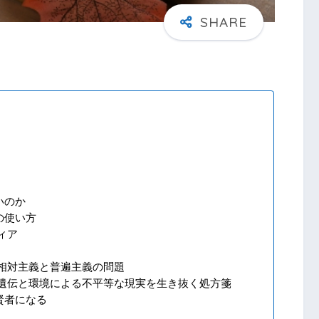
いのか
の使い方
ィア
相対主義と普遍主義の問題
 遺伝と環境による不平等な現実を生き抜く処方箋
賢者になる