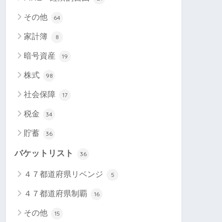
その他
64
家計簿
8
暗号資産
19
株式
98
社会保障
17
税金
34
貯蓄
36
バケットリスト
36
４７都道府県リベンジ
5
４７都道府県制覇
16
その他
15