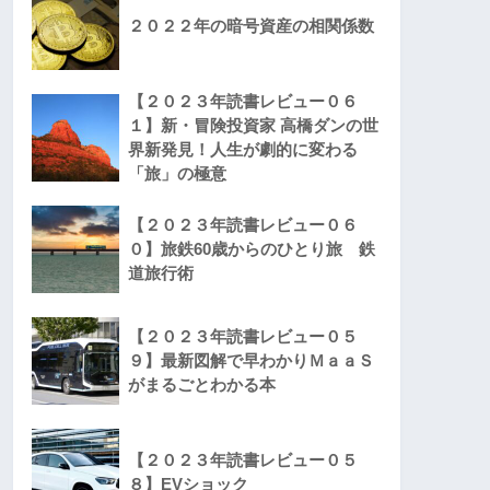
２０２２年の暗号資産の相関係数
【２０２３年読書レビュー０６
１】新・冒険投資家 高橋ダンの世
界新発見！人生が劇的に変わる
「旅」の極意
【２０２３年読書レビュー０６
０】旅鉄60歳からのひとり旅 鉄
道旅行術
【２０２３年読書レビュー０５
９】最新図解で早わかりＭａａＳ
がまるごとわかる本
【２０２３年読書レビュー０５
８】EVショック