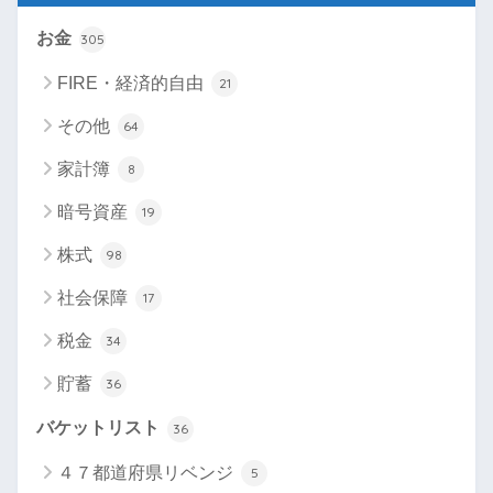
お金
305
FIRE・経済的自由
21
その他
64
家計簿
8
暗号資産
19
株式
98
社会保障
17
税金
34
貯蓄
36
バケットリスト
36
４７都道府県リベンジ
5