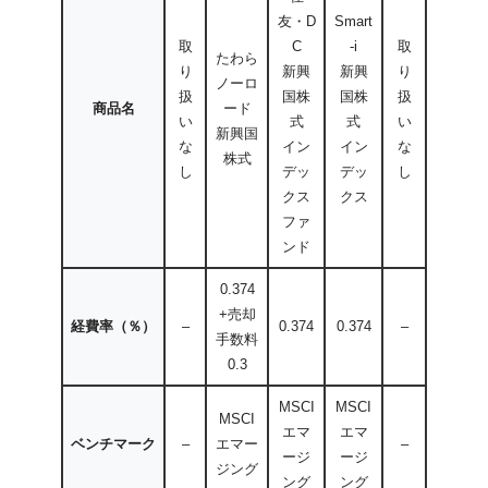
友・D
Smart
取
C
-i
取
たわら
り
新興
新興
り
ノーロ
扱
国株
国株
扱
商品名
ード
い
式
式
い
新興国
な
イン
イン
な
株式
し
デッ
デッ
し
クス
クス
ファ
ンド
0.374
+売却
経費率（％）
–
0.374
0.374
–
手数料
0.3
MSCI
MSCI
MSCI
エマ
エマ
ベンチマーク
–
エマー
–
ージ
ージ
ジング
ング
ング