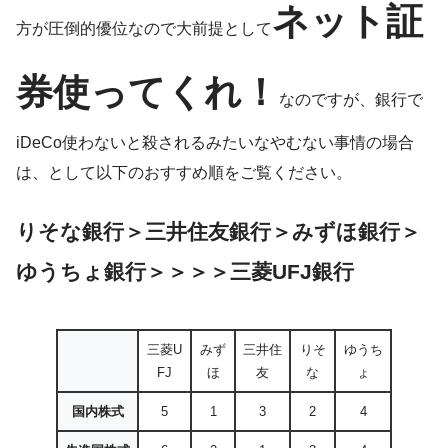
ネット証
方が圧倒的優位なので大前提として
券使ってくれ！
なのですが、銀行で
iDeCo使わないと殺されるみたいなやむない事情の場合
は、として以下のおすすめ順をご覧ください。
りそな銀行＞三井住友銀行＞みずほ銀行＞
ゆうちょ銀行＞＞＞＞三菱UFJ銀行
三菱U
みず
三井住
りそ
ゆうち
FJ
ほ
友
な
ょ
国内株式
5
1
3
2
4