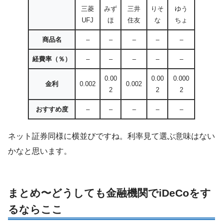
三菱
みず
三井
りそ
ゆう
UFJ
ほ
住友
な
ちょ
商品名
–
–
–
–
–
経費率（％）
–
–
–
–
–
0.00
0.00
0.000
金利
0.002
0.002
2
2
2
おすすめ度
–
–
–
–
–
ネット証券同様に横並びですね。利率見て選ぶ意味はない
かなと思います。
まとめ〜どうしても金融機関でiDeCoをす
るならここ