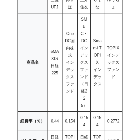
UFJ
ほ
住友
な
ょ
SM
B
One
C・
DC国
DC
Sma
内株
イン
rt-i T
TOPIX
eMA
式
デッ
OPI
インデ
XIS
商品名
イン
クス
X
ックス
日経
デッ
ファ
イン
ファン
225
クス
ンド
デッ
ド
ファ
（日
クス
ンド
経2
2
5）
0.15
0.15
経費率（％）
0.44
0.154
0.2772
4
4
日経
TOPI
日経
TOP