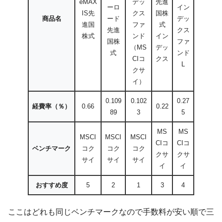
eMAX
デッ
先進
ーロ
イン
IS先
クス
国株
商品名
ード
デッ
進国
ファ
式
先進
クス
株式
ンド
イン
国株
ファ
（MS
デッ
式
ンド
CIコ
クス
L
クサ
イ）
0.109
0.102
0.27
経費率（％）
0.66
0.22
89
3
5
MS
MS
MSCI
MSCI
MSCI
CIコ
CIコ
ベンチマーク
コク
コク
コク
クサ
クサ
サイ
サイ
サイ
イ
イ
おすすめ度
5
2
1
3
4
ここはどれも同じベンチマークなので手数料が安い順で三