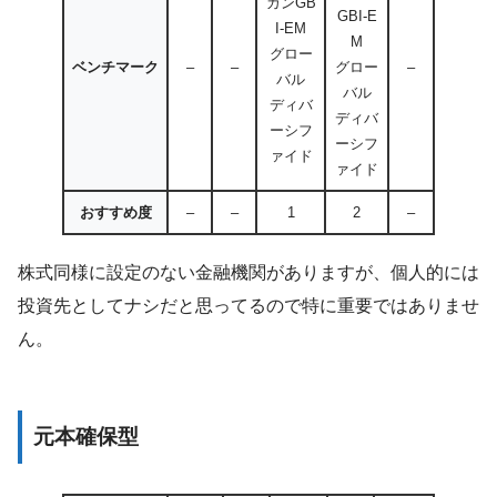
ガンGB
GBI-E
I-EM
M
グロー
ベンチマーク
–
–
グロー
–
バル
バル
ディバ
ディバ
ーシフ
ーシフ
ァイド
ァイド
おすすめ度
–
–
1
2
–
株式同様に設定のない金融機関がありますが、個人的には
投資先としてナシだと思ってるので特に重要ではありませ
ん。
元本確保型