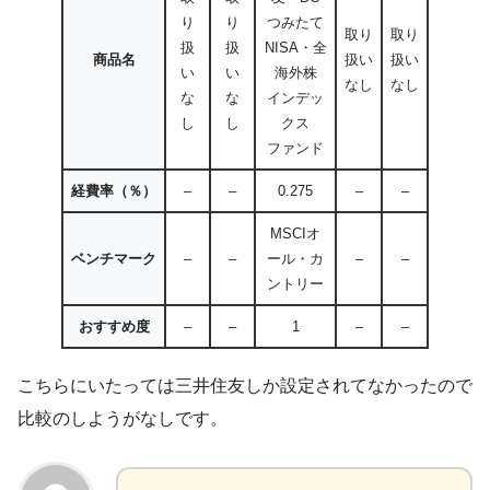
り
り
つみたて
取り
取り
扱
扱
NISA・全
商品名
扱い
扱い
い
い
海外株
なし
なし
な
な
インデッ
し
し
クス
ファンド
経費率（％）
–
–
0.275
–
–
MSCIオ
ベンチマーク
–
–
ール・カ
–
–
ントリー
おすすめ度
–
–
1
–
–
こちらにいたっては三井住友しか設定されてなかったので
比較のしようがなしです。