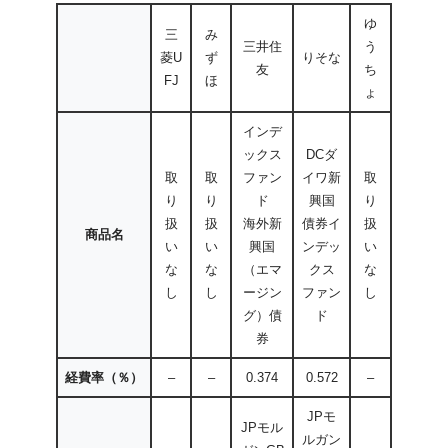
ゆ
三
み
三井住
う
菱U
ず
りそな
友
ち
FJ
ほ
ょ
インデ
ックス
DCダ
取
取
ファン
イワ新
取
り
り
ド
興国
り
扱
扱
海外新
債券イ
扱
商品名
い
い
興国
ンデッ
い
な
な
（エマ
クス
な
し
し
ージン
ファン
し
グ）債
ド
券
経費率（％）
–
–
0.374
0.572
–
JPモ
JPモル
ルガン