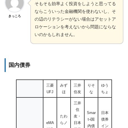
そもそも効率よく投資をしようと思ってる
ならこういった金融機関を使わないし、そ
きっころ
の辺のリテラシーがない場合はアセットア
ロケーションを考えないから問題にならな
いのかもしれません。
国内債券
三菱
みず
三井
りそ
ゆう
UFJ
ほ
住友
な
ちょ
三井
住
Smar
日本
たわ
友・
t-i国
債券
eMA
らノ
日本
内債
イン