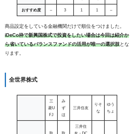
おすすめ度
–
3
1
1
–
商品設定をしている金融機関だけで順位をつけました。
iDeCo枠で新興国株式で投資をしたい場合は今回は紹介か
ら省いているバランスファンドの活用が唯一の選択肢
とな
ります。
全世界株式
三
み
りそ
ゆう
菱U
ず
三井住友
な
ちょ
FJ
ほ
三井住
取
取
友・DC