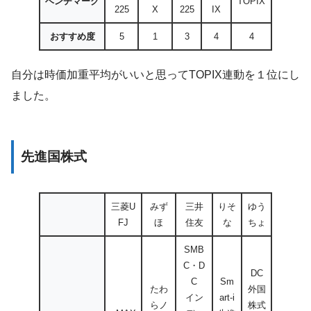
ベンチマーク
TOPIX
225
X
225
IX
おすすめ度
5
1
3
4
4
自分は時価加重平均がいいと思ってTOPIX連動を１位にし
ました。
先進国株式
三菱U
みず
三井
りそ
ゆう
FJ
ほ
住友
な
ちょ
SMB
C・D
DC
C
Sm
たわ
外国
イン
art-i
らノ
株式