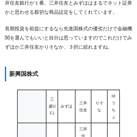
井住友銀行が１番。三井住友とみずほはまるでネット証券
かと思わせる親切な商品設定をしてくれています。
長期投資を前提にするなら先進国株式の優劣だけで金融機
関を選んでもいいと自分は思っていますのでこれだけでみ
ずほか三井住友かりそなか、３択に絞れますね。
新興国株式
ゆ
三
三井
りそ
う
菱U
みずほ
住友
な
ち
FJ
ょ
三井
住