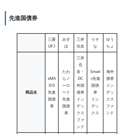
先進国債券
三菱
みず
三井
りそ
ゆう
UFJ
ほ
住友
な
ちょ
三井
住
たわ
友・
Smart
海外
eMA
らノ
DC
-i先進
債券
XIS
ーロ
外国
国債
イン
商品名
先進
ード
債券
券
デッ
国債
先進
イン
イン
クス
券
国債
デッ
デッ
ファ
券
クス
クス
ンド
ファ
ンド