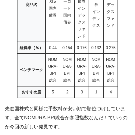
XIS
ーロ
債券
商品名
券
デッ
国内
ード
イン
イン
クス
債券
国内
デッ
デッ
ファ
債券
クス
クス
ンド
ファ
ンド
経費率（％）
0.44
0.154
0.176
0.132
0.275
NOM
NOM
NOM
NOM
NOM
URA-
URA-
URA-
URA-
URA-
ベンチマーク
BPI
BPI
BPI
BPI
BPI
総合
総合
総合
総合
総合
おすすめ度
5
2
3
1
4
先進国株式と同様に手数料が安い順で順位づけしていま
す。全てNOMURA-BPI総合が参照指数なんだ！ていうの
が今回の新しい発見です。