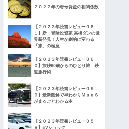
２０２２年の暗号資産の相関係数
【２０２３年読書レビュー０６
１】新・冒険投資家 高橋ダンの世
界新発見！人生が劇的に変わる
「旅」の極意
【２０２３年読書レビュー０６
０】旅鉄60歳からのひとり旅 鉄
道旅行術
【２０２３年読書レビュー０５
９】最新図解で早わかりＭａａＳ
がまるごとわかる本
【２０２３年読書レビュー０５
８】EVショック