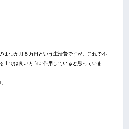
の１つが
月５万円という生活費
ですが、これで不
る上では良い方向に作用していると思っていま
↓。