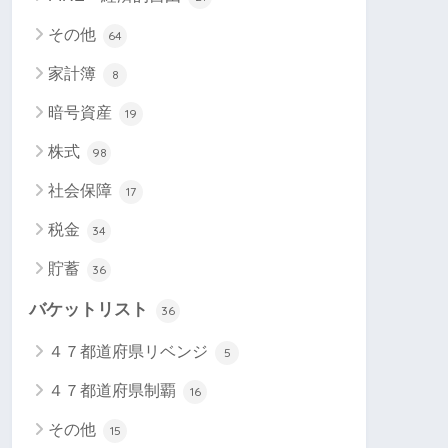
その他
64
家計簿
8
暗号資産
19
株式
98
社会保障
17
税金
34
貯蓄
36
バケットリスト
36
４７都道府県リベンジ
5
４７都道府県制覇
16
その他
15