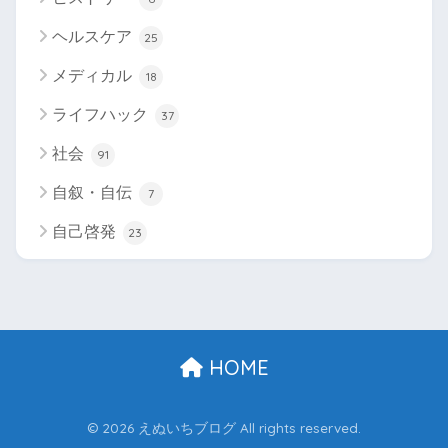
ヘルスケア
25
メディカル
18
ライフハック
37
社会
91
自叙・自伝
7
自己啓発
23
HOME
© 2026 えぬいちブログ All rights reserved.